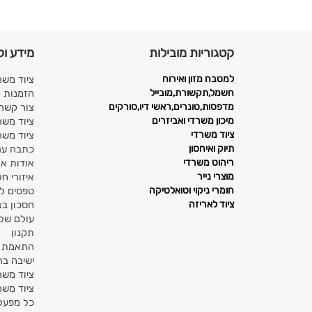
קטגוריות מובילות
מידע וק
למטבח מזון ואירוח
ציוד משר
חשמל,תקשורת,מובייל
הזמנות 
מדפסות,טונרים,ראשי דיו,סורקים
צור קשר
מיכון משרדי ואביזרים
ציוד משר
ציוד משרדי
ציוד משר
תיוק ואיחסון
כתבה ערו
ריהוט משרדי
אודות או
מוצרי נייר
איזורי ח
חומרי ניקוי וטואלטיקה
טפסים ל
ציוד לאריזה
חסכון בצ
עולם של 
תקנון
התאמת מ
ישיבה בר
ציוד משר
ציוד משר
כל מפעל 