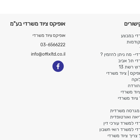
ישורים
אופיקס ציוד משרדי בע"מ
די במבצע
אופיקס ציוד משרדי
קודמות
03-6566222
די- מה ניתן להזמין ?
info@offixltd.co.il
די תל אביב
ץ רשת 13
פיקס | ציוד משרדי
לוקה
הורדה
יוד משרדי
ציוד משרדי
גרסה משרדית
יאה ואורטופדית
די למשרד עורכי דין
די למשרד רואי חשבון
צריך ציוד משרדי